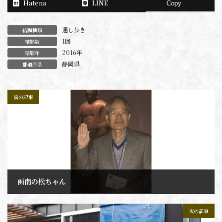
Hatena
LINE
Copy
通し歩き
結願種類
1回
結願数
2016年
結願年
静岡県
都道府県
前の記事
函南の松ちゃん
2004年4月7日
次の記事