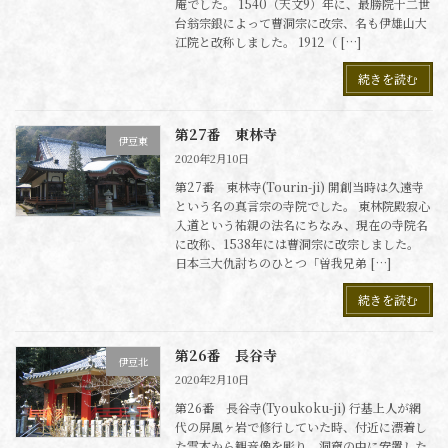
庵でした。 1540（天文9）年に、最勝院十二世
台翁宗銀によって曹洞宗に改宗、名も伊雄山大
江院と改称しました。 1912（ […]
続きを読む
第27番 東林寺
伊豆東
2020年2月10日
第27番 東林寺(Tourin-ji) 開創当時は久遠寺
という名の真言宗の寺院でした。 東林院殿寂心
入道という祐親の法名にちなみ、現在の寺院名
に改称、1538年には曹洞宗に改宗しました。
日本三大仇討ちのひとつ「曽我兄弟 […]
続きを読む
第26番 長谷寺
伊豆北
2020年2月10日
第26番 長谷寺(Tyoukoku-ji) 行基上人が網
代の屏風ヶ岩で修行していた時、付近に漂着し
た霊木から観音像を彫り、洞窟の中に安置した