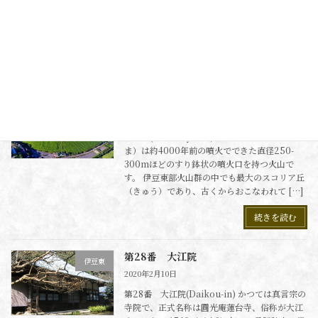
に誕生する海・空の雄大な自然景観を360°お楽
しみいただける新たなビュースポット です。
《小室山リッジウォーク"M […]
続きを読む
大室山
伊豆東
2021年11月22日
大室山(Omuro-yama) 大室山（おおむろや
ま）は約4000年前の噴火でできた直径250-
300mほどのすり鉢状の噴火口を持つ火山で
す。 伊豆東部火山群の中でも最大のスコリア丘
（きゅう）であり、古くからおこなわれて […]
続きを読む
第28番 大江院
伊豆東
2020年2月10日
第28番 大江院(Daikou-in) かつては真言宗の
寺院で、正式名称は圓光庵蓮台寺、俗称が大江