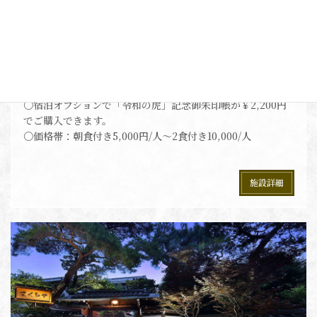
熱海温泉ホテル「夢いろは」
熱海の市街地にある「夢いろは」。熱海観光と一緒に、熱海
にある４つの寺院に立ち寄れます。三島市や伊東市にもアク
セスできます。
〇宿泊者には、もれなくオリジナル手ぬぐいプレゼント！
〇宿泊オプションで「令和の虎」記念御朱印帳が￥2,200円
でご購入できます。
〇価格帯：朝食付き5,000円/人～2食付き10,000/人
施設詳細