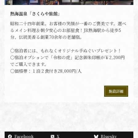
熱海温泉「さくらや旅館」
昭和二十四年創業。お客様の笑顔が一番のご褒美です。選べ
るメイン料理＆朝夕安心のお部屋食！JR熱海駅から徒歩5
分、伝統美香る創業70余年の老舗宿。
〇宿泊者には、もれなくオリジナル手ぬぐいプレゼント！
〇宿泊オプションで「令和の虎」記念御朱印帳が￥2,200円
でご購入できます。
〇価格帯：１泊２食付き28,000円/人
施設詳細
Facebook
X
Bluesky