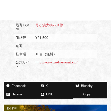
日帰温泉
-
総部屋数
6室
最寄駅
伊豆急下田駅
最寄バス
弓ヶ浜大橋バス停
停
価格帯
¥21,500-～
送迎
-
駐車場
10台（無料）
公式サイ
http://www.izu-hanasato.jp/
ト
Facebook
X
Bluesky
Hatena
LINE
Copy
前の記事