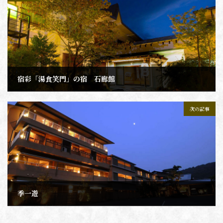
宿彩「湯食笑門」の宿 石廊館
2021年11月21日
次の記事
季一遊
2021年11月21日