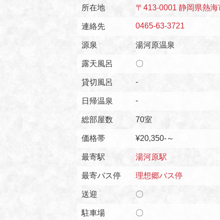
所在地
〒413-0001 静岡県
0465-63-3721
連絡先
源泉
湯河原温泉
露天風呂
〇
-
貸切風呂
-
日帰温泉
総部屋数
70室
価格帯
¥20,350-～
最寄駅
湯河原駅
最寄バス停
理想郷バス停
送迎
〇
駐車場
〇