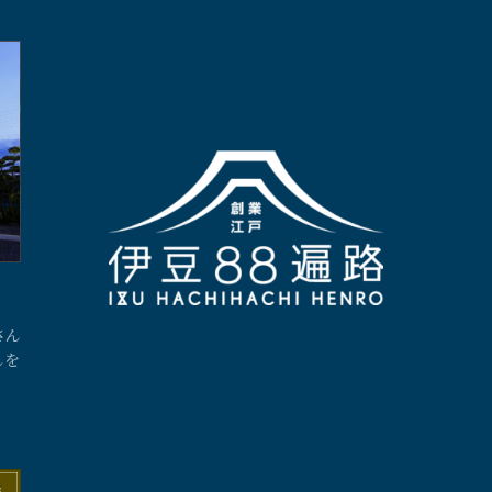
さん
しを
寺