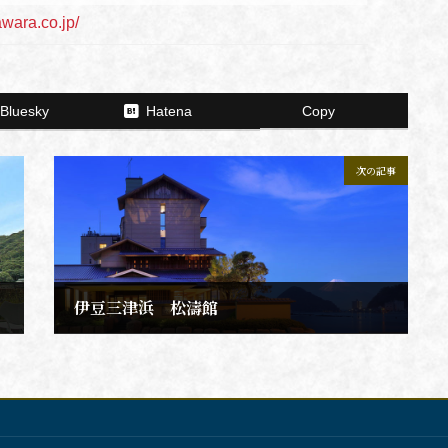
awara.co.jp/
Bluesky
Hatena
Copy
次の記事
伊豆三津浜 松濤館
2021年11月20日