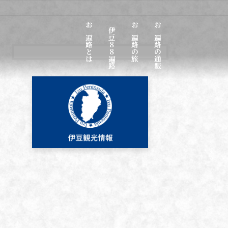
お遍路とは
伊豆８８遍路
お遍路の旅
お遍路の通販