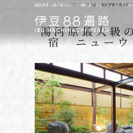
コ
ナ
トップページ
厳選旅宿
伊豆北
湯河原最大級の露
湯河原最大級の露天風呂が自慢の宿 ニューウェルシティ湯
ン
ビ
テ
ゲ
ン
ー
湯河原最大級
ツ
シ
へ
ョ
宿 ニューウ
ス
ン
キ
に
ッ
移
プ
動