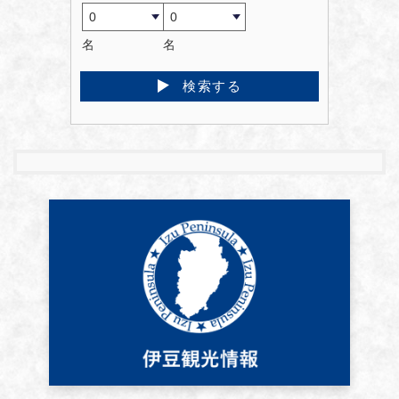
名
名
検索する