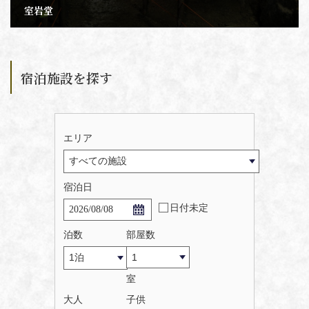
室岩堂
2021年12月31日
宿泊施設を探す
エリア
宿泊日
日付未定
泊数
部屋数
室
大人
子供