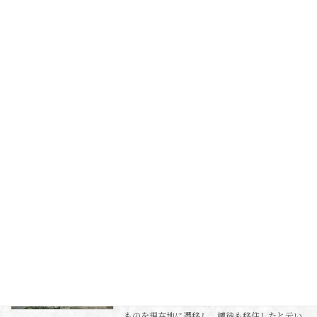
代は不詳です。 平安期の延喜式という朝廷の神
社名簿に「いなしりの明神」とあり、この延喜
の制度に基づいて、祈年祭には国か […]
続きを読む
第80番 帰一寺
伊豆西
2020年2月11日
第80番 帰一寺(Kiichi-ji) 1301（正安3）年に
開かれた寺院で、当初は帰一庵と称していまし
た。 後に帰一寺と名称を改めます。 1848（弘
化5）年に現在の本堂が建立されました。 《 伊
豆観光情報 》 札所番 […]
続きを読む
第79番 建久寺
伊豆西
2020年2月11日
建久年間（1190～1198年）に創立された寺院で
す。 後に安山という僧が再興、那賀村にあった
ものを現在地に遷移し、檀徒も移住したと云い