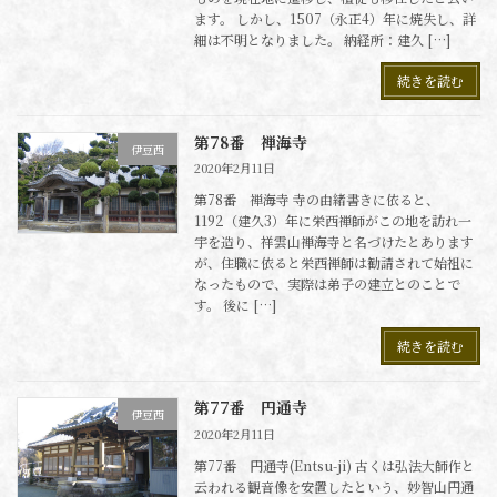
ます。 しかし、1507（永正4）年に焼失し、詳
細は不明となりました。 納経所：建久 […]
続きを読む
第78番 禅海寺
伊豆西
2020年2月11日
第78番 禅海寺 寺の由緒書きに依ると、
1192（建久3）年に栄西禅師がこの地を訪れ一
宇を造り、祥雲山禅海寺と名づけたとあります
が、住職に依ると栄西禅師は勧請されて始祖に
なったもので、実際は弟子の建立とのことで
す。 後に […]
続きを読む
第77番 円通寺
伊豆西
2020年2月11日
第77番 円通寺(Entsu-ji) 古くは弘法大師作と
云われる観音像を安置したという、妙智山円通