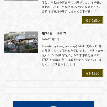
寺という名前の真言宗の小庵でした。 その後、
東林友丘によって臨済宗に改宗となりました。
当時は那賀川の岸辺に沿って堂宇が建 […]
続きを読む
第76番 浄泉寺
伊豆西
2020年2月11日
第76番 浄泉寺(Jyosen-ji) 1414（応永21）年
に及歎によって開かれた寺院です。 1648（慶安
元）年には徳川家光による御朱印状を受けて、
1758（宝暦8）年には増上寺の交代寺となりま
した。 《 伊豆八十八 […]
続きを読む