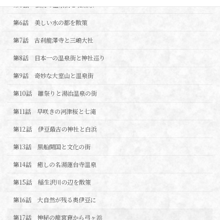
第5話 伝統の温泉街と北条家
第6話 美しい水の都を散策
第7話 古刹龍澤寺と三嶋大社
第8話 日本一の温泉街と神社巡り
第9話 奇妙な大室山と温泉街
第10話 雛祭りと湯治温泉の街
第11話 早咲きの河津桜と七滝
第12話 伊豆最古の神社と白浜
第13話 黒船開国と文化の街
第14話 癒しの名湯蓮台寺温泉
第15話 稲生沢川の辺を散策
第16話 大自然が残る奥伊豆に
第17話 神秘の龍宮窟から弓ヶ浜