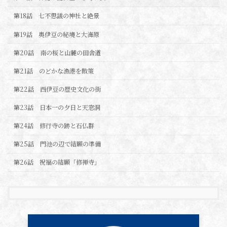
第18話 七不思議の神社と絶景
第19話 奥伊豆の秘境と大海原
第20話 南の桜と山麓の田舎道
第21話 のどかな漁港を散策
第22話 西伊豆の歴史文化の街
第23話 日本一の夕日と天窓洞
第24話 修行寺の跡と石仏群
第25話 門池の辺で結願の準備
第26話 祝福の結願「修禅寺」