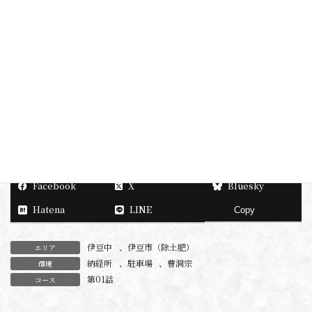
住所
伊豆市湯ヶ島296
電話番号
0558-85-0239
駐車場
有
納経所
本堂右側の庫裡
最寄駅
修善寺駅
最寄バス停
弘道寺入口バス停
Facebook
X
Bluesky
Hatena
LINE
Copy
伊豆中
、
伊豆市（除土肥）
エリア
納経所
、
駐車場
、
曹洞宗
環境
第01話
コース