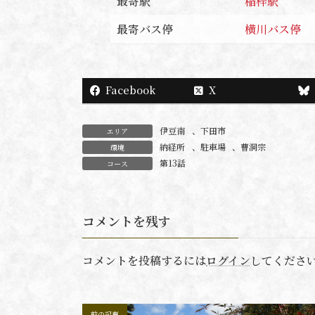
最寄駅
稲梓駅
最寄バス停
横川バス停
Facebook
X
伊豆南
、
下田市
エリア
納経所
、
駐車場
、
曹洞宗
環境
第13話
コース
コメントを残す
コメントを投稿するには
ログイン
してくださ
前の記事