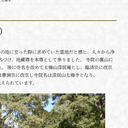
)
、この地に至った際に求めていた霊地だと感じ、人々から浄
名づけ、地蔵尊を本尊として奉りました。 寺院の裏山に
。 後に寺名を改めて太梅山深居庵とし、臨済宗に改宗
には曹洞宗に改宗し寺院名は深居山太梅寺となり、
伝えられています。