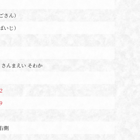
ごさん）
ばいじ）
 さんまえい そわか
2
9
右側