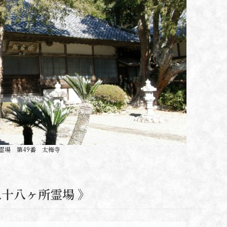
8霊場 第49番 太梅寺
八十八ヶ所霊場 》