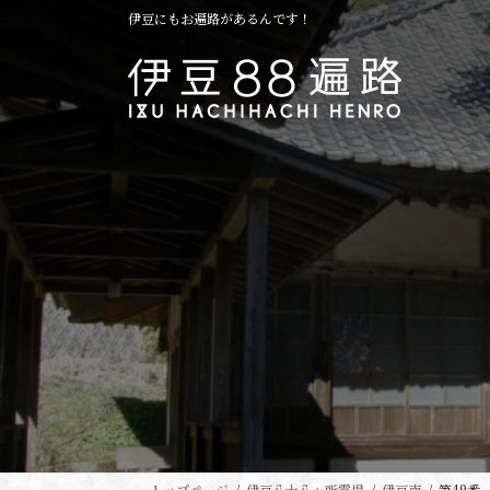
コ
ナ
伊豆にもお遍路があるんです！
ン
ビ
テ
ゲ
ン
ー
ツ
シ
へ
ョ
ス
ン
キ
に
ッ
移
プ
動
トップページ
伊豆八十八ヶ所霊場
伊豆南
第49番