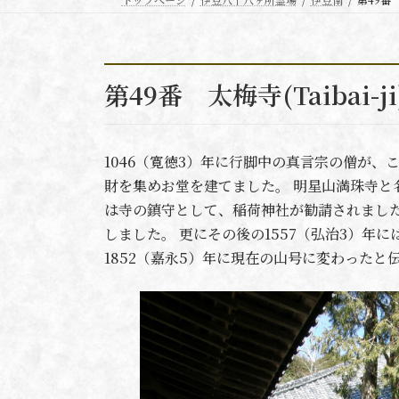
第49番 太梅寺(Taibai-ji
1046（寛徳3）年に行脚中の真言宗の僧が
財を集めお堂を建てました。 明星山満珠寺と
は寺の鎮守として、稲荷神社が勧請されました
しました。 更にその後の1557（弘治3）年
1852（嘉永5）年に現在の山号に変わったと