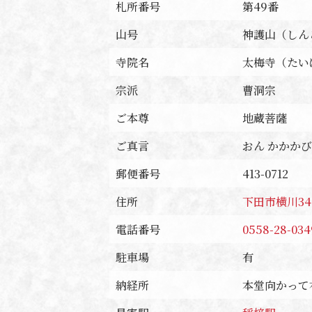
札所番号
第49番
山号
神護山（しん
寺院名
太梅寺（たい
宗派
曹洞宗
ご本尊
地蔵菩薩
ご真言
おん かかかび
郵便番号
413-0712
住所
下田市横川34
電話番号
0558-28-034
駐車場
有
納経所
本堂向かって