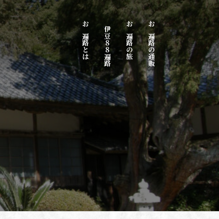
お遍路とは
伊豆８８遍路
お遍路の旅
お遍路の通販