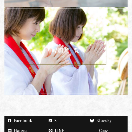
結願者一覧
Facebook
X
Bluesky
Hatena
LINE
Copy