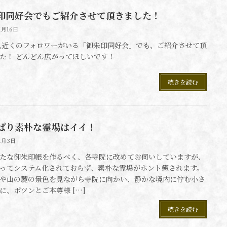
印同好会でもご紹介させて頂きました！
1月16日
0人近くのフォロワーがいる「御朱印同好会」でも、ご紹介させて頂
た！ どんどん広がってほしいです！
続きを読む
ぱり素朴な霊場はイイ！
11月3日
たな御朱印帳を作るべく、各寺院に改めてお伺いしていますが、
ってシステム化されておらず、素朴な霊場がホント癒されます。
や山の麓の景色を見ながら寺院に向かい、静かな境内に佇む小さ
に、ポツンとご本尊様 […]
続きを読む