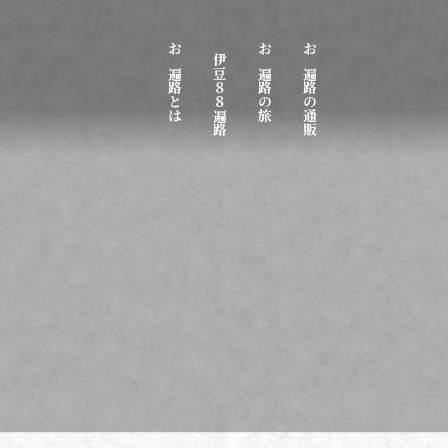
お遍路とは
伊豆８８遍路
お遍路の旅
お遍路の通販