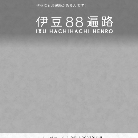
コ
ナ
伊豆にもお遍路があるんです！
ン
ビ
テ
ゲ
ン
ー
ツ
シ
へ
ョ
ス
ン
キ
に
ッ
移
プ
動
トップページ
投稿
2022年11月