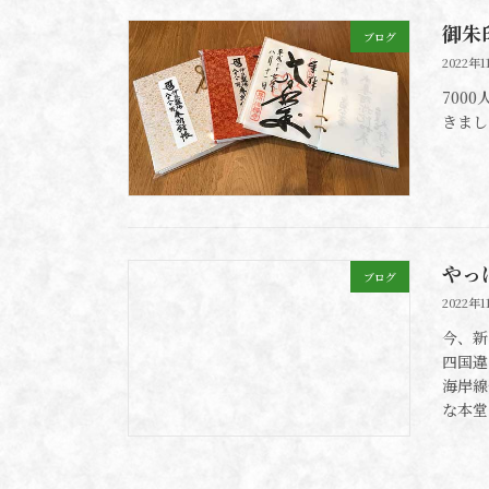
御朱
ブログ
2022年1
700
きまし
やっ
ブログ
2022年
今、新
四国違
海岸線
な本堂