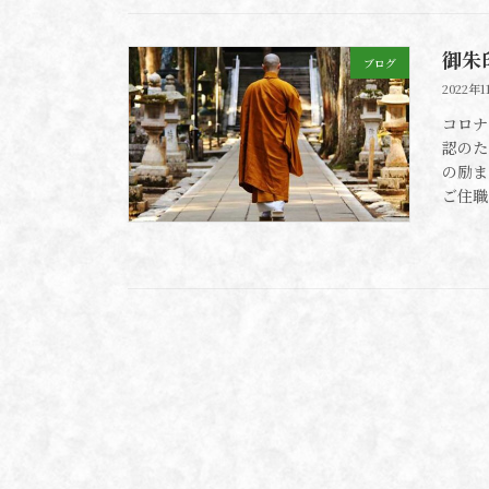
御朱
ブログ
2022年1
コロナ
認のた
の励ま
ご住職