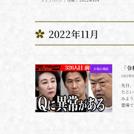
2022年11月
「令
お悩み相談
2022年1
先日、
たとい
みよう
霊場で