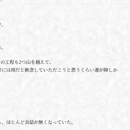
で、
た。
での工程も2つ山を越えて、
者には雨だと断念していただこうと思うくらい道が険しか
。
も、ほとんど会話が無くなっていた。