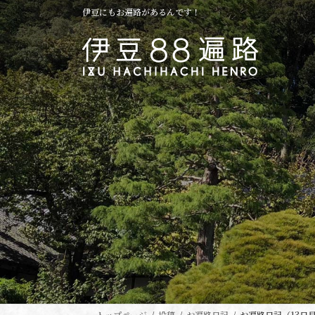
コ
ナ
伊豆にもお遍路があるんです！
ン
ビ
テ
ゲ
ン
ー
ツ
シ
へ
ョ
ス
ン
キ
に
ッ
移
プ
動
トップページ
投稿
お遍路日記
お遍路日記（13日