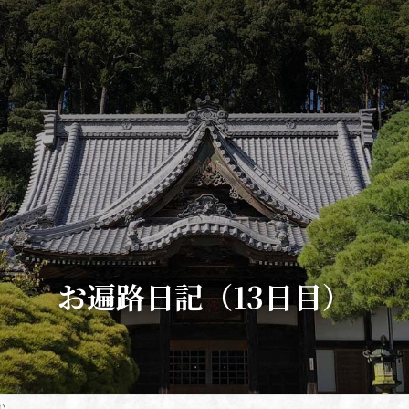
お遍路日記（13日目）
目）