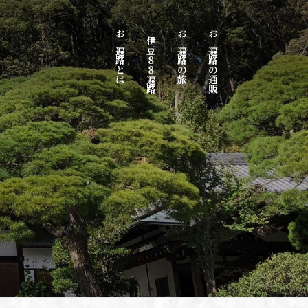
お遍路とは
伊豆８８遍路
お遍路の旅
お遍路の通販